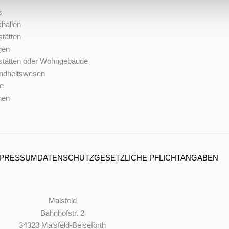
s
khallen
tätten
gen
stätten oder Wohngebäude
ndheitswesen
e
nen
MPRESSUM
DATENSCHUTZ
GESETZLICHE PFLICHTANGABEN
Malsfeld
Bahnhofstr. 2
34323 Malsfeld-Beiseförth