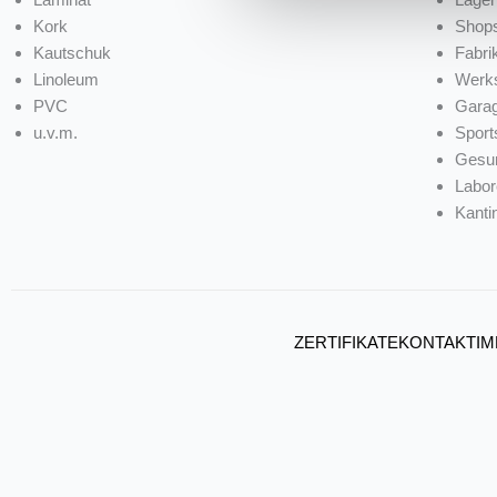
Kork
Shop
Kautschuk
Fabri
Linoleum
Werks
PVC
Gara
u.v.m.
Sport
Gesu
Labor
Kanti
ZERTIFIKATE
KONTAKT
I