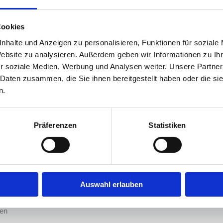
Cookies
nhalte und Anzeigen zu personalisieren, Funktionen für soziale
Website zu analysieren. Außerdem geben wir Informationen zu I
r soziale Medien, Werbung und Analysen weiter. Unsere Partner
 Daten zusammen, die Sie ihnen bereitgestellt haben oder die s
n.
ebeläge
Bodenbeläge Detai
stbaren. In der Industrie müssen Bodenbeläge
Linoleum, das A
e Ansprüche erfüllen. Die Anforderung reicht –
Präferenzen
Statistiken
Teppichboden, 
Einsatzgebiet – von höchster Belastbarkeit bis
PVC, der Techn
einraumtauglichkeit. Wir sind routiniert in der
Design-Beläge
ndvorbereitung, Verklebung und Verlegung von
Smoothedge - 
Bodenbelägen und Treppen für Gewerbe und
Wannenförmige 
e. Flexibel können wir auf konkrete Probleme
Auswahl erlauben
viduelle Wünsche eingehen.
en