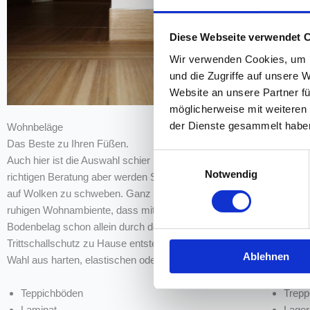
Diese Webseite verwendet 
Wir verwenden Cookies, um I
und die Zugriffe auf unsere 
Website an unsere Partner fü
möglicherweise mit weiteren
der Dienste gesammelt habe
Wohnbeläge
Industri
Das Beste zu Ihren Füßen.
Die Bela
Einwilligungsauswahl
Auch hier ist die Auswahl schier unerschöpflich. Mit der
extremst
Notwendig
richtigen Beratung aber werden Sie das Gefühl haben
je nach 
auf Wolken zu schweben. Ganz zu schweigen vom
hin zur R
ruhigen Wohnambiente, dass mit dem richtigen
Untergru
Bodenbelag schon allein durch den entsprechenden
Spezial-
Trittschallschutz zu Hause entsteht. Sie haben die
Industri
Ablehnen
Wahl aus harten, elastischen oder textilen Belägen:
und indi
Teppichböden
Trepp
Laminat
Lager