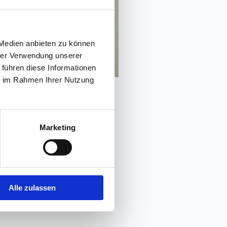
 Medien anbieten zu können
hrer Verwendung unserer
 führen diese Informationen
ie im Rahmen Ihrer Nutzung
ls
llrounder-Genie
Marketing
Wolken für die Füße
ik-Gigant
Verspannung von Teppichböden
PVC-Verlegung, hygienisch-dicht
Alle zulassen